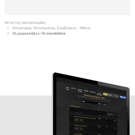
Αετοί της γαστρονομίας
Εστιατόρια, Ψητοπωλεία, Σουβλάκια - Αθήνα
Οι μερακλήδες-Oi meraklides