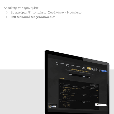
Αετοί της γαστρονομίας
Εστιατόρια, Ψητοπωλεία, Σουβλάκια - Ηράκλειο
9/8 Μουσικό Μεζεδοπωλείο"