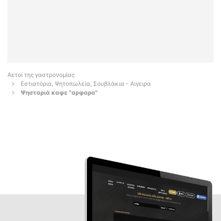
Αετοί της γαστρονομίας
Εστιατόρια, Ψητοπωλεία, Σουβλάκια - Αιγειρα
Ψησταριά καφε "αρφαρα"