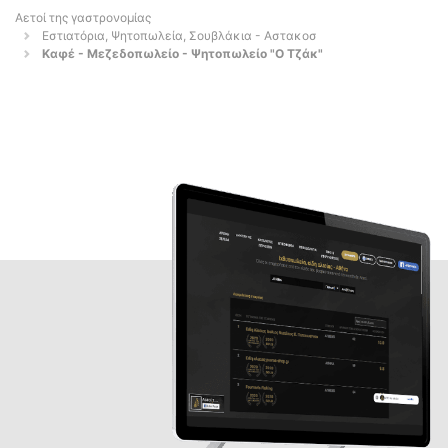
Αετοί της γαστρονομίας
Εστιατόρια, Ψητοπωλεία, Σουβλάκια - Αστακοσ
Καφέ - Μεζεδοπωλείο - Ψητοπωλείο "Ο Τζάκ"