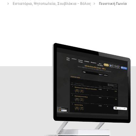
Εστιατόρια, Ψητοπωλεία, Σουβλάκια - Βόλος
Γευστική Γωνία