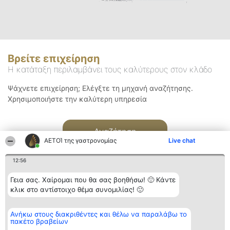
Βρείτε επιχείρηση
Η κατάταξη περιλαμβάνει τους καλύτερους στον κλάδο
Ψάχνετε επιχείρηση; Ελέγξτε τη μηχανή αναζήτησης.
Χρησιμοποιήστε την καλύτερη υπηρεσία
Αναζήτηση
ΑΕΤΟΊ της γαστρονομίας
Live chat
12:56
Γεια σας. Χαίρομαι που θα σας βοηθήσω! 🙂 Κάντε
κλικ στο αντίστοιχο θέμα συνομιλίας! 🙂
Διοργανωτής της
Κατάταξη
Επικοινωνία
Ανήκω στους διακριθέντες και θέλω να παραλάβω το
κατάταξης
Διακριθέντες
Επικοινωνία
πακέτο βραβείων
BEAUTIFUL COMPANY
Λίστα όλων
Μονοπρόσωπη ΙΚΕ
των