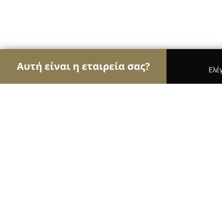
Αυτή είναι η εταιρεία σας?
Ελέ
Αετοί της γαστρονομίας
Εστιατόρια, Ψητοπωλεί
Grill House