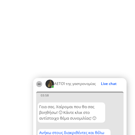
ΑΕΤΟΊ της γαστρονομίας
Live chat
03:58
Γεια σας. Χαίρομαι που θα σας
βοηθήσω! 🙂 Κάντε κλικ στο
αντίστοιχο θέμα συνομιλίας! 🙂
Ανήκω στους διακριθέντες και θέλω