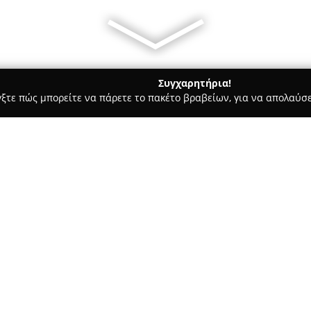
Συγχαρητήρια!
γξτε πώς μπορείτε να πάρετε το πακέτο βραβείων, για να απολαύσε
α, Σουβλάκια - Τρίκαλα
Grill House
Σχετικά με την εταιρεία:
Το
Grill House
, το οποίο βρίσ
των οδών Τσιτσάνη και Βενιζέ
γαστρονομικό χάρτη της πόλης
ταχύτητα συνδυάζεται με ποιοτ
Δείτε περισσότερα >>
φρεσκάδα και την ποιότητα τω