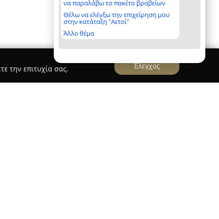
να παραλάβω το πακέτο βραβείων
Θέλω να ελέγξω την επιχείρηση μου
στην κατάταξη "Αετοί"
Άλλο θέμα
Έλεγχος
τε την επιτυχία σας.
κεται στο κέντρο των Τρικάλων στη διασταύρωση
λου, αποτελεί σημείο αναφοράς στον
. Παρέχει εμπειρία γρήγορου φαγητού όπου η
ικές γεύσεις, χωρίς να γίνονται εκπτώσεις στη
ν προϊόντων. Ο μοντέρνος χώρος και το φιλικό