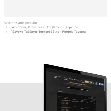
Αετοί της γαστρονομίας
Εστιατόρια, Ψητοπωλεία, Σουβλάκια - Κερκυρα
Πέργολα Ταβέρνα-Τσιπουράδικο - Pergola Taverna