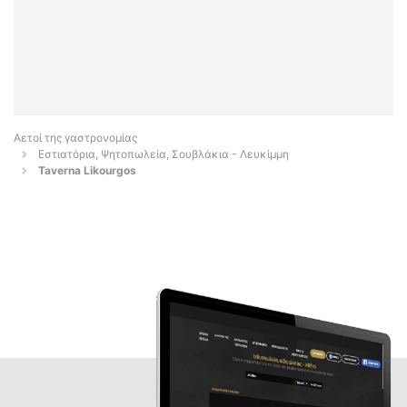
Αετοί της γαστρονομίας
Εστιατόρια, Ψητοπωλεία, Σουβλάκια - Λευκίμμη
Taverna Likourgos