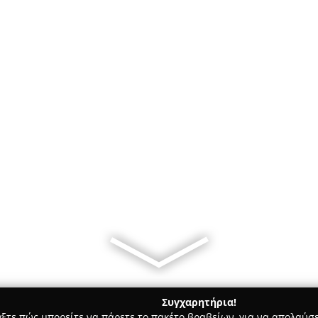
Συγχαρητήρια!
γξτε πώς μπορείτε να πάρετε το πακέτο βραβείων, για να απολαύσε