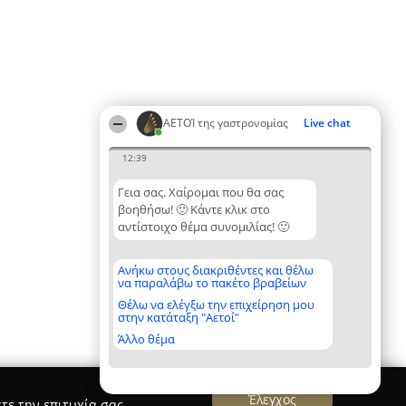
ΑΕΤΟΊ της γαστρονομίας
Live chat
12:39
Γεια σας. Χαίρομαι που θα σας
βοηθήσω! 🙂 Κάντε κλικ στο
αντίστοιχο θέμα συνομιλίας! 🙂
Ανήκω στους διακριθέντες και θέλω
να παραλάβω το πακέτο βραβείων
Θέλω να ελέγξω την επιχείρηση μου
στην κατάταξη "Αετοί"
Άλλο θέμα
Έλεγχος
τε την επιτυχία σας.