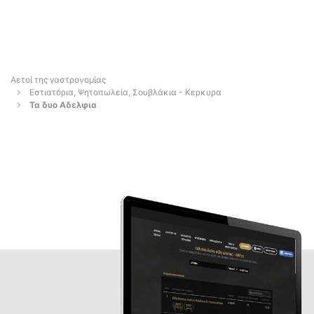
Αετοί της γαστρονομίας
Εστιατόρια, Ψητοπωλεία, Σουβλάκια - Κερκυρα
Τα δυο Αδελφια