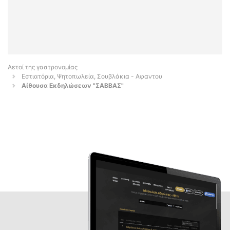
Αετοί της γαστρονομίας
Εστιατόρια, Ψητοπωλεία, Σουβλάκια - Αφαντου
Aίθουσα Εκδηλώσεων "ΣΑΒΒΑΣ"