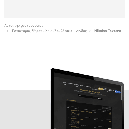
Αετοί της γαστρονομίας
Εστιατόρια, Ψητοπωλεία, Σουβλάκια - Λίνδος
Nikolas Taverna