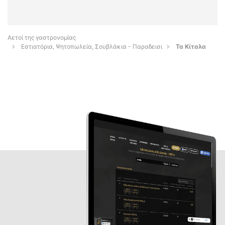
Αετοί της γαστρονομίας
Εστιατόρια, Ψητοπωλεία, Σουβλάκια - Παραδεισι
Τα Κίταλα