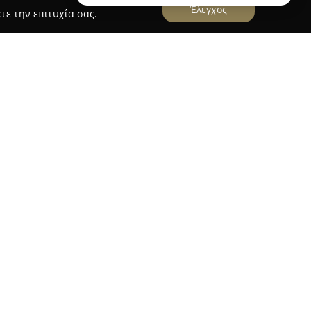
Έλεγχος
τε την επιτυχία σας.
βρίσκεται στην Παλιά Πόλη της Ρόδου και
ρία στο χώρο της γαστρονομίας. Το εστιατόριο
οναδική του ατμόσφαιρα, με διακόσμηση που
α Κάλο, δημιουργώντας ένα ξεχωριστό
ς. Ιδιαίτερη έμφαση δίνεται στην ελληνική
εις, με βασικό χαρακτηριστικό πιάτα θαλασσινών
τα των πρώτων υλών.
ν θετικά σχόλια για την υψηλή ποιότητα του
 και σε κύρια πιάτα, με τα θαλασσινά να
ην εκτέλεσή τους. Η Koozina διακρίνεται ακόμα