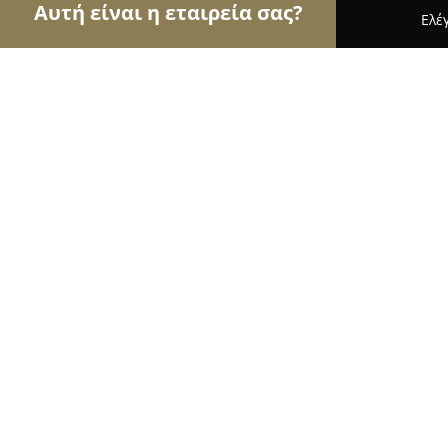
Αυτή είναι η εταιρεία σας?
Ελέ
Αετοί της γαστρονομίας
Εστιατόρια, Ψητοπωλεί
Koozina Gastronomy House
9.4
(3917)
Ροδοσ, Ródos
Εμφάνιση αριθμού τηλεφώνου