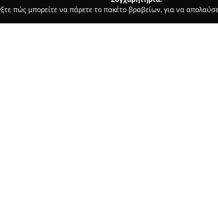
γξτε πώς μπορείτε να πάρετε το πακέτο βραβείων, για να απολαύσε
α, Σουβλάκια - Ροδοσ
Koozina Gastronomy House
Σχετικά με την εταιρεία:
Η
Koozina Gastronomy House
προσφέρει μια ιδιαίτερη εμπει
είναι αναγνωρισμένο για τη μ
αντλεί έμπνευση από τη Φρίντ
Δείτε περισσότερα >>
περιβάλλον για τους επισκέπτε
κουζίνα και στις τοπικές γεύσ
που αναδεικνύουν την ποιότη
Συχνά, οι επισκέπτες εκφράζου
φαγητού, τόσο σε ορεκτικά όσο
ξεχωρίζουν για τη γεύση και τ