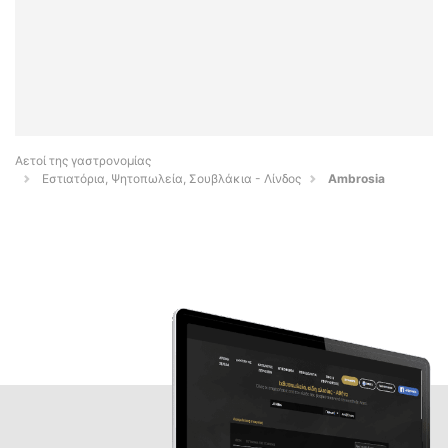
Αετοί της γαστρονομίας
Εστιατόρια, Ψητοπωλεία, Σουβλάκια - Λίνδος
Ambrosia