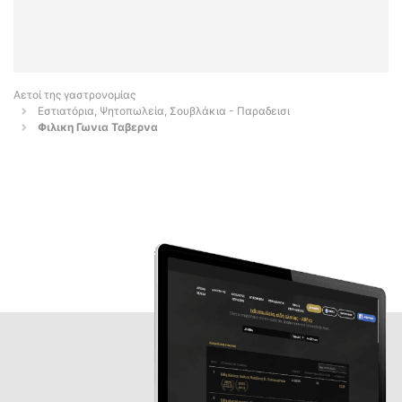
Αετοί της γαστρονομίας
Εστιατόρια, Ψητοπωλεία, Σουβλάκια - Παραδεισι
Φιλικη Γωνια Ταβερνα