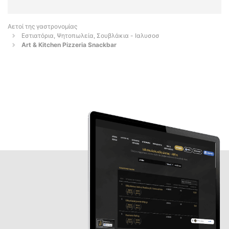
Αετοί της γαστρονομίας
Εστιατόρια, Ψητοπωλεία, Σουβλάκια - Ιαλυσοσ
Art & Kitchen Pizzeria Snackbar