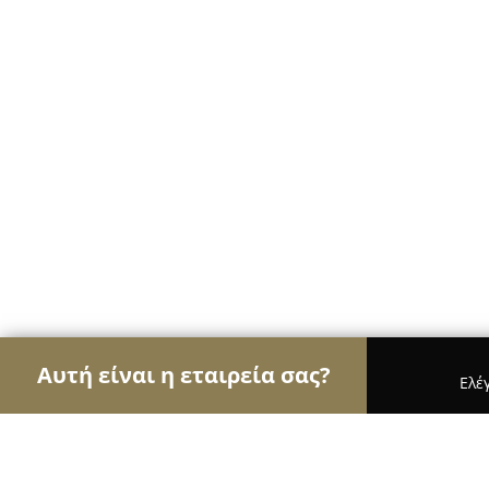
Αυτή είναι η εταιρεία σας?
Ελέ
Αετοί της γαστρονομίας
Εστιατόρια, Ψητοπωλεί