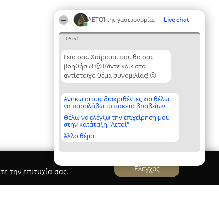
ΑΕΤΟΊ της γαστρονομίας
Live chat
05:51
Γεια σας. Χαίρομαι που θα σας
βοηθήσω! 🙂 Κάντε κλικ στο
αντίστοιχο θέμα συνομιλίας! 🙂
Ανήκω στους διακριθέντες και θέλω
να παραλάβω το πακέτο βραβείων
Θέλω να ελέγξω την επιχείρηση μου
στην κατάταξη "Αετοί"
Άλλο θέμα
Έλεγχος
τε την επιτυχία σας.