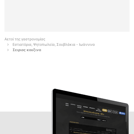
Αετοί της γαστρονομίας
Εστιατόρια, Ψητοπωλεία, Σουβλάκια - Ιωάννινα
Σειριος κουζινα