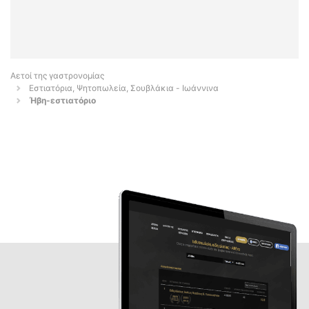
Αετοί της γαστρονομίας
Εστιατόρια, Ψητοπωλεία, Σουβλάκια - Ιωάννινα
Ήβη-εστιατόριο