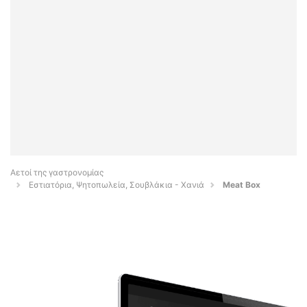
Αετοί της γαστρονομίας
Εστιατόρια, Ψητοπωλεία, Σουβλάκια - Χανιά
Meat Box