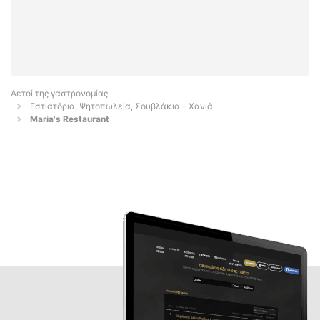
Αετοί της γαστρονομίας
Εστιατόρια, Ψητοπωλεία, Σουβλάκια - Χανιά
Maria's Restaurant