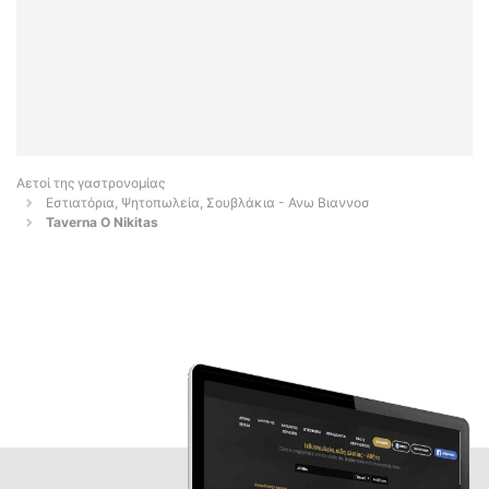
Αετοί της γαστρονομίας
Εστιατόρια, Ψητοπωλεία, Σουβλάκια - Ανω Βιαννοσ
Taverna O Nikitas