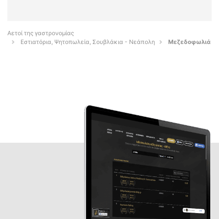
Αετοί της γαστρονομίας
Εστιατόρια, Ψητοπωλεία, Σουβλάκια - Νεάπολη
Μεζεδοφωλιά