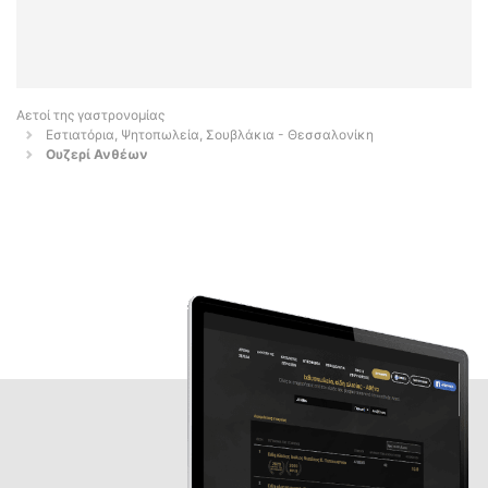
Αετοί της γαστρονομίας
Εστιατόρια, Ψητοπωλεία, Σουβλάκια - Θεσσαλονίκη
Ουζερί Ανθέων