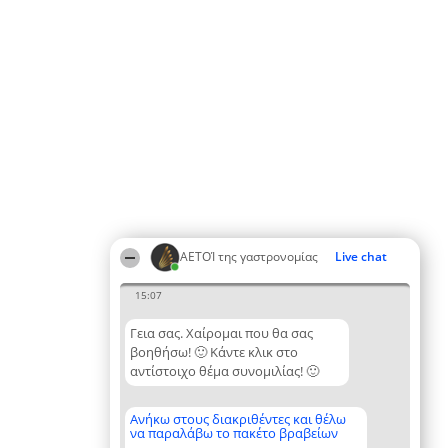
ΑΕΤΟΊ της γαστρονομίας
Live chat
15:07
Γεια σας. Χαίρομαι που θα σας
βοηθήσω! 🙂 Κάντε κλικ στο
αντίστοιχο θέμα συνομιλίας! 🙂
Ανήκω στους διακριθέντες και θέλω
να παραλάβω το πακέτο βραβείων