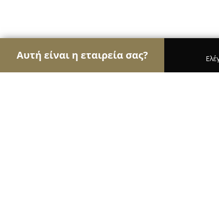
Αυτή είναι η εταιρεία σας?
Ελέ
Αετοί της γαστρονομίας
Εστιατόρια, Ψητοπωλεί
Το Παραδοσιακό στη Νεάπολη
9.1
(928)