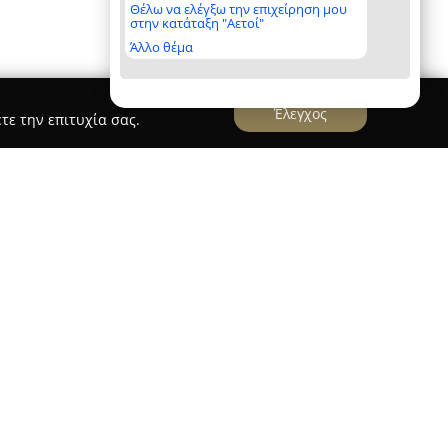
Θέλω να ελέγξω την επιχείρηση μου
στην κατάταξη "Αετοί"
Άλλο θέμα
Έλεγχος
τε την επιτυχία σας.
πολη
στην οδό Φλογητών 11, στη Νεάπολη
ημαντικό προορισμό για γνήσιες ελληνικές
πωλείο, ταβέρνα και ουζερί, διακρίνεται για τη
ουζίνας, στηριζόμενο σε οικογενειακές συνταγές
ρυφαίας ποιότητας υλικών.
ρα ουζομεζέδων, φρέσκα θαλασσινά, εκλεκτά