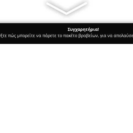
Συγχαρητήρια!
γξτε πώς μπορείτε να πάρετε το πακέτο βραβείων, για να απολαύσε
α, Σουβλάκια - Νεάπολη
Το Παραδοσιακό στη Νεάπολη
Σχετικά με την εταιρεία:
Το
Το Παραδοσιακό στη Νεά
Θεσσαλονίκης, συνιστά έναν σ
γευστικές εμπειρίες. Ως μεζεδο
διατήρηση της παραδοσιακής κ
Δείτε περισσότερα >>
και στην επιλογή φρέσκων, κο
Το μενού του προσφέρει πληθώ