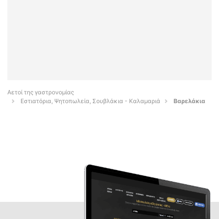
Αετοί της γαστρονομίας
Εστιατόρια, Ψητοπωλεία, Σουβλάκια - Καλαμαριά
Βαρελάκια