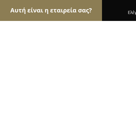
Αυτή είναι η εταιρεία σας?
Ελέ
Αετοί της γαστρονομίας
Εστιατόρια, Ψητοπωλεί
One Salonica
8.8
(3406)
Θεσσαλονίκη, Kotta Roulia 10
Εμφάνιση αριθμού τηλεφώνου