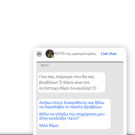
ΑΕΤΟΊ της γαστρονομίας
Live chat
20:57
Γεια σας. Χαίρομαι που θα σας
βοηθήσω! 🙂 Κάντε κλικ στο
αντίστοιχο θέμα συνομιλίας! 🙂
Ανήκω στους διακριθέντες και θέλω
να παραλάβω το πακέτο βραβείων
Θέλω να ελέγξω την επιχείρηση μου
στην κατάταξη "Αετοί"
Άλλο θέμα