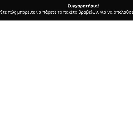
Συγχαρητήρια!
γξτε πώς μπορείτε να πάρετε το πακέτο βραβείων, για να απολαύσε
α, Σουβλάκια - Θεσσαλονίκη
One Salonica
Σχετικά με την εταιρεία:
Το
One Salonica
θεωρείται ένα
συνδυάζοντας εμπορικές δραστ
γαστρονομία. Είναι το πρώτο 
καθιερωθεί ως ένα σημείο αν
Δείτε περισσότερα >>
της γαστρονομίας, διακρίνεται
περιλαμβάνει μια ευρεία γκάμ
φαγητού μέχρι τοπικές γεύσεις
προτάσεις για διάφορες προτιμ
Η τοποθεσία του One Salonica 