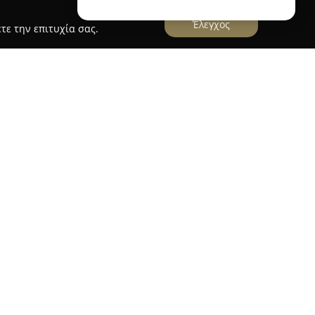
Έλεγχος
τε την επιτυχία σας.
ς σημαντικός προορισμός στη Θεσσαλονίκη,
ηριότητες, ψυχαγωγία και επιλογές στη
premium εκπτωτικό χωριό στην Ελλάδα και έχει
αφοράς στη Νοτιοανατολική Ευρώπη. Στον τομέα
 για τη μεγάλη Πλατεία Εστίασης που
α επιλογών, από παγκόσμιες αλυσίδες γρήγορου
 και καφέδες, παρέχοντας πολλές γαστρονομικές
ήσεις.
στη δυτική είσοδο της Θεσσαλονίκης, κοντά