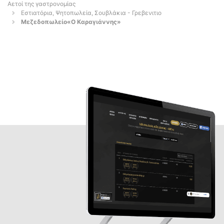
Αετοί της γαστρονομίας
Εστιατόρια, Ψητοπωλεία, Σουβλάκια - Γρεβενιτιο
Μεζεδοπωλείο«Ο Καραγιάννης»