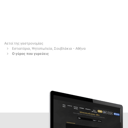
Αετοί της γαστρονομίας
Εστιατόρια, Ψητοπωλεία, Σουβλάκια - Αθήνα
Ο γύρος που γυρεύεις