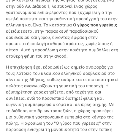
στην οδό Αθ. Διάκου 1, λειτουργεί ένας χώρος
γαστρονομικού ενδιαφέροντος που ξεχωρίζει για την
υψηλή ποιότητα και την αυθεντική προσέγγισή του στην
ελληνική κουζίνα. Το κατάστημα
Ο γύρος που γυρεύεις
εξειδικεύεται στην παρασκευή παραδοσιακού
σουβλακιού και γύρου, δίνοντας έμφαση στην
προσεκτική επιλογή καθαρού κρέατος, χωρίς λίπος ή
πέτσα. Αυτή η προσήλωση στην ποιότητα συμβάλλει στη
σταθερή φήμη του στην αγορά.
Η επιχείρηση έχει εδραιωθεί ως σημείο αναφοράς για
τους λάτρεις του κλασικού ελληνικού σουβλακιού στο
κέντρο της Αθήνας, καθώς ακόμα και οι πιο απαιτητικοί
πελάτες αναγνωρίζουν τη γευστική του υπεροχή. Η
εξυπηρέτηση χαρακτηρίζεται από ταχύτητα και
συνέπεια, ενώ το προσωπικό διατηρεί φιλική και
ευγενική συμπεριφορά ακόμα και σε ώρες αιχμής. Με
τη διάθεση υπαίθριων τραπεζιών, ο χώρος προσφέρει
μια αυθεντική γαστρονομική εμπειρία στο κέντρο της
πόλης. Η αφοσίωση του "Ο γύρος που γυρεύεις" στην
παράδοση ενισχύει τη μοναδικότητά του στην τοπική