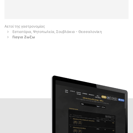
Αετοί της γαστρονομίας
Εστιατόρια, Ψητοπωλεία, Σουβλάκια - Θεσσαλονίκη
Γιαγια Ζωζω