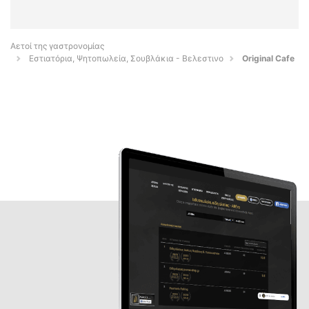
Αετοί της γαστρονομίας
Εστιατόρια, Ψητοπωλεία, Σουβλάκια - Βελεστινο
Original Cafe