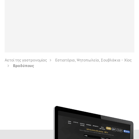
Αετοί της γαστρονομίας
Εστιατόρια, Ψητοπωλεία, Σουβλάκια - Χίος
Βραδύπους