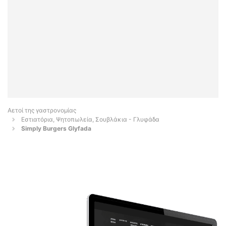
Αετοί της γαστρονομίας
Εστιατόρια, Ψητοπωλεία, Σουβλάκια - Γλυφάδα
Simply Burgers Glyfada