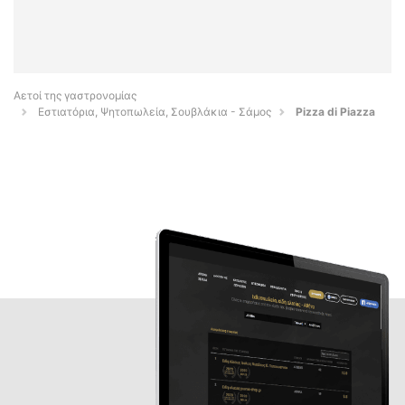
Αετοί της γαστρονομίας
Εστιατόρια, Ψητοπωλεία, Σουβλάκια - Σάμος
Pizza di Piazza