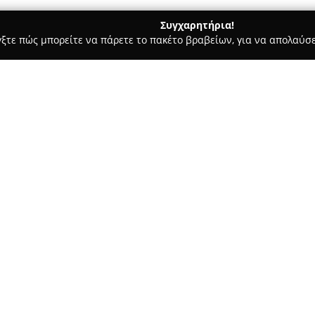
Συγχαρητήρια!
γξτε πώς μπορείτε να πάρετε το πακέτο βραβείων, για να απολαύσε
α, Σουβλάκια - Ασβεστοχωρι
Alantin Bougatsa Cafe Crepes Toa
Σχετικά με την εταιρεία:
Το
Bellissimo coffee & breakfa
τοπικής γαστρονομικής σκηνής
όσους εκτιμούν τον ποιοτικό 
κατάστημα ξεχωρίζει για το ά
Δείτε περισσότερα >>
εξαιρετική εξυπηρέτηση, διαμ
για τους επισκέπτες.
Το μενού περιλαμβάνει επιλογέ
ύκα
ενώ διατίθεται και υπηρεσία t
βρίσκονται καφές Freddo Espr