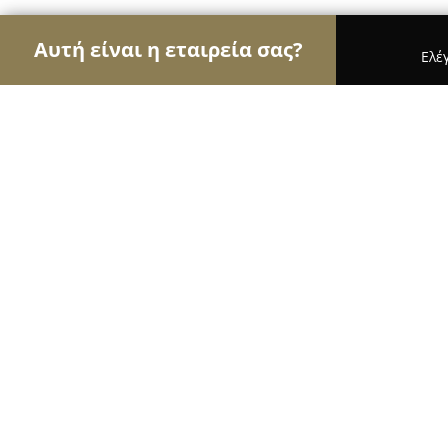
Αυτή είναι η εταιρεία σας?
Ελέ
Αετοί της γαστρονομίας
Εστιατόρια, Ψητοπωλεί
Alantin Bougatsa Cafe Crepes Toast
9
(85)
Ασβεστοχωρι, Λεωφορος παπανικολαου 25-27,Πε
Εμφάνιση αριθμού τηλεφώνου