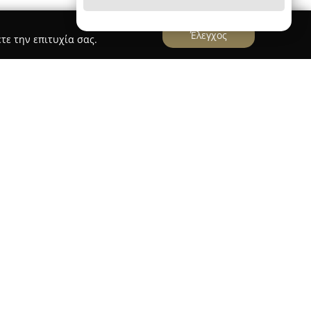
Έλεγχος
τε την επιτυχία σας.
st
st
στα Πεύκα αποτελεί γνωστό σημείο της
, προσφέροντας μια ολοκληρωμένη εμπειρία για
καφέ και πληθώρα επιλογών φαγητού. Το
ριστα εκπαιδευμένο προσωπικό του και την
ορφώνοντας μια άνετη και φιλόξενη ατμόσφαιρα
ς για πρωινό, brunch, μεσημεριανό και βραδινό,
ake-away. Αναμεσά στις προτάσεις του
esso, κλασικός Cappuccino και πρωτότυπες