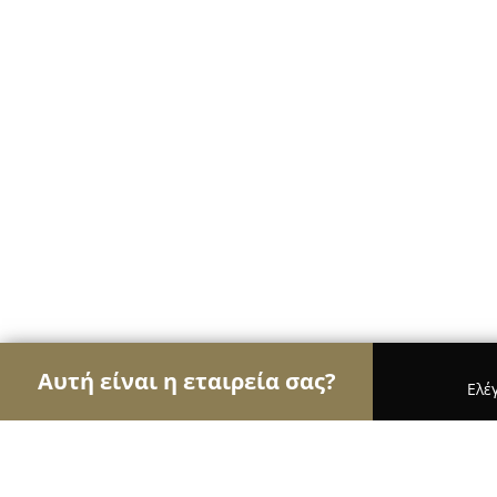
Αυτή είναι η εταιρεία σας?
Ελέ
Αετοί της γαστρονομίας
Εστιατόρια, Ψητοπωλεί