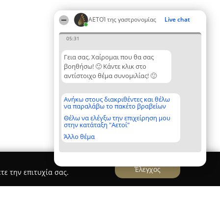
ΑΕΤΟΊ της γαστρονομίας
Live chat
05:31
Γεια σας. Χαίρομαι που θα σας
βοηθήσω! 🙂 Κάντε κλικ στο
αντίστοιχο θέμα συνομιλίας! 🙂
Ανήκω στους διακριθέντες και θέλω
να παραλάβω το πακέτο βραβείων
Θέλω να ελέγξω την επιχείρηση μου
στην κατάταξη "Αετοί"
Άλλο θέμα
Έλεγχος
τε την επιτυχία σας.