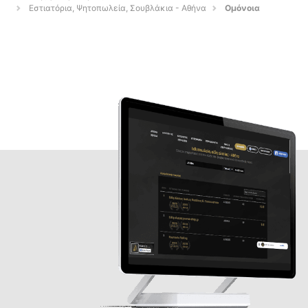
Εστιατόρια, Ψητοπωλεία, Σουβλάκια - Αθήνα
Ομόνοια