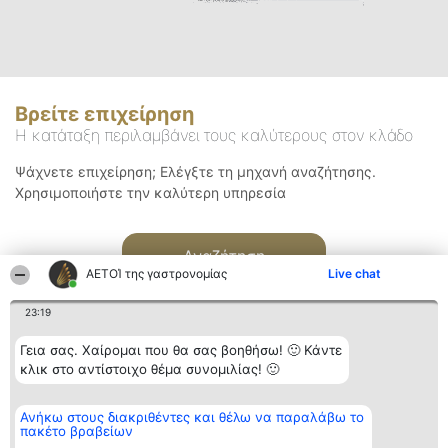
Βρείτε επιχείρηση
Η κατάταξη περιλαμβάνει τους καλύτερους στον κλάδο
Ψάχνετε επιχείρηση; Ελέγξτε τη μηχανή αναζήτησης.
Χρησιμοποιήστε την καλύτερη υπηρεσία
Αναζήτηση
ΑΕΤΟΊ της γαστρονομίας
Live chat
23:19
Γεια σας. Χαίρομαι που θα σας βοηθήσω! 🙂 Κάντε
κλικ στο αντίστοιχο θέμα συνομιλίας! 🙂
Διοργανωτής της
Κατάταξη
Επικοινωνία
Ανήκω στους διακριθέντες και θέλω να παραλάβω το
κατάταξης
Διακριθέντες
Επικοινωνία
πακέτο βραβείων
BEAUTIFUL COMPANY
Λίστα όλων
Μονοπρόσωπη ΙΚΕ
των