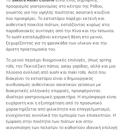
προορισμός γαστρονομίας στο κέντρο της Ρόδου,
γνωστός για την υψηλής ποιότητας ασιατική κουζίνα
που προσφέρει. Το εστιατόριο παρέχει εκτενή και
αυθεντική ποικιλία πιάτων, εστιάζοντας κυρίως στις
παραδοσιακές συνταγές από την Κίνα και την Ιαπωνία.
Το sushi καταλαμβάνει κεντρική θέση στο μενού,
ξεχωρίζοντας για τη φρεσκάδα των υλικών και την
άριστη προετοιμασία του.
Το μενού περιέχει διαχρονικές επιλογές, όπως spring
rolls, την Πεκινέζικη πάπια, satay γαρίδας, αλλά και μια
πλούσια συλλογή από sushi και maki rolls. Αυτό που
διακρίνει το εστιατόριο είναι ο δημιουργικός
συνδυασμός αυθεντικών ασιατικών γεύσεων με
διακριτικές ελληνικές επιρροές, προσφέροντας
ιδιαίτερο γαστρονομικό χαρακτήρα. Η ατμόσφαιρα είναι
ευχάριστη και η εξυπηρέτηση από το προσωπικό
χαρακτηρίζεται από φιλικότητα και επαγγελματισμό,
ενισχύοντας συνολικά την εμπειρία των επισκεπτών. Η
έμφαση στην ποιότητα των πιάτων και στην
ικανοποίηση των πελατών το καθιστούν ιδανική επιλογή