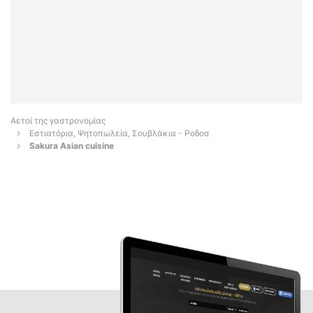
Αετοί της γαστρονομίας
Εστιατόρια, Ψητοπωλεία, Σουβλάκια - Ροδοσ
Sakura Asian cuisine