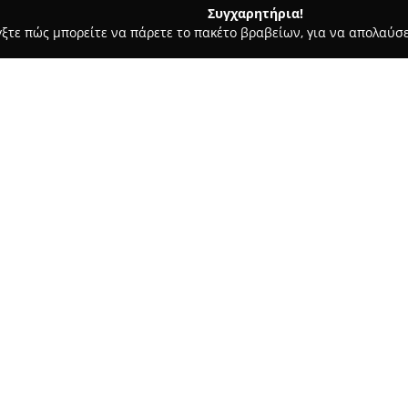
Συγχαρητήρια!
γξτε πώς μπορείτε να πάρετε το πακέτο βραβείων, για να απολαύσε
α, Σουβλάκια - Πατρα
Στης γιαγιάς
Σχετικά με την εταιρεία:
Στο κέντρο της Άνω Πόλης στην
ιδιαίτερα δημοφιλές στέκι που
Στης γιαγιάς
έχει δημιουργήσε
με την οικειότητα ενός σπιτικ
Δείτε περισσότερα >>
ήσυχη και κομψή φιλοξενία.
Το μενού του περιλαμβάνει επι
δυνατότητα επιλογής ανάμεσα 
γεύσεις, όπως βελγικές βάφλες
βραδινό, με υλικά που είναι π