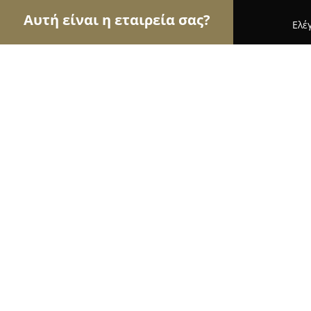
Αυτή είναι η εταιρεία σας?
Ελέ
Αετοί της γαστρονομίας
Εστιατόρια, Ψητοπωλεί
Στης γιαγιάς
9.3
(763)
Πατρα, Panagouli 21
Εμφάνιση αριθμού τηλεφώνου