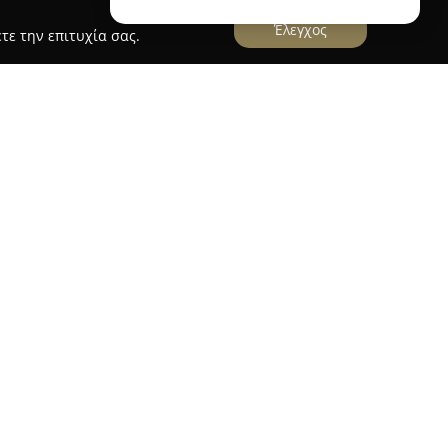
Έλεγχος
τε την επιτυχία σας.
 Πάτρα, κοντά στο Κάστρο, βρίσκεται ένα
 διακρίνεται για τη μοναδική του ατμόσφαιρα. Το
ι έναν χώρο που συνδυάζει τη ρετρό αισθητική
ού περιβάλλοντος, ενώ η αυλή του προσφέρει
λεγμένες γευστικές προτάσεις και ροφήματα, με
σε πλούσιο brunch με αλμυρές και γλυκιές
, αλλά και προσεγμένα πιάτα για μεσημεριανό και
άντα φρέσκα και αγνά.