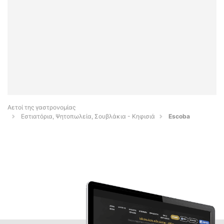
Αετοί της γαστρονομίας
Εστιατόρια, Ψητοπωλεία, Σουβλάκια - Κηφισιά
Escoba