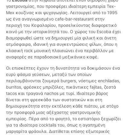
γαστρονομίας, που προσφέρει ιδιαίτερη εμπειρία Tex-
Mex κουζίνας και ψυχαγωγίας. Λειτουργεί από το 1995
ως ένα αναγνωρισμένο cafe-bar-restaurant στην
περιοχή του Κεφαλαρίου, προσελκύοντας διαφορετικό
κοινό με την ιστορικότητά του. Ο χώρος του Escoba έχει
διαμορφωθεί ώστε να δημιουργεί μία φιλική και άνετη
ατμόσφαιρα, ιδανική για συγκεντρώσεις φίλων, όπου η
κλασική rock μουσική πλαισιώνει ένα περιβάλλον με
αναφορές σε παραδοσιακό μεξικάνικο καφέ.
Οι επισκέπτες έχουν τη δυνατότητα να δοκιμάσουν ένα
ευρύ φάσμα γεύσεων, μεταξύ των οποίων
περιλαμβάνονται ζουμερά burgers, νόστιμες enchiladas,
burritos, φρέσκες μπριζόλες, πικάντικες fajitas, ζεστά
tacos και τραγανά nachos με τυρί. Ιδιαίτερο βάρος
δίνεται στη φρεσκάδα των συστατικών και στη
δημιουργικότητα στην εκτέλεση κάθε πιάτου, με στόχο
την προσφορά μιας αξέχαστης γαστρονομικής
εμπειρίας. Πέρα από το φαγητό, το εστιατόριο ξεχωρίζει
για τα ιδιαίτερα cocktails του, όπως η αγαπημένη
μαργαρίτα φράουλα. Διατίθεται επίσης εξωτερικός