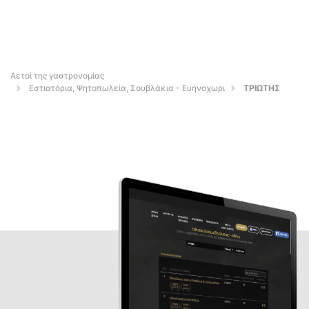
Αετοί της γαστρονομίας
Εστιατόρια, Ψητοπωλεία, Σουβλάκια - Ευηνοχωρι
ΤΡΙΩΤΗΣ