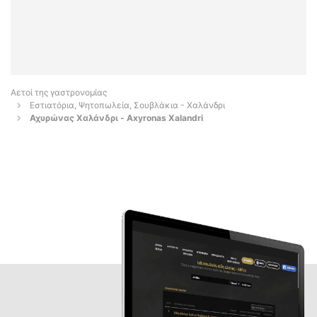
Αετοί της γαστρονομίας
Εστιατόρια, Ψητοπωλεία, Σουβλάκια - Χαλάνδρι
Αχυρώνας Χαλάνδρι - Axyronas Xalandri