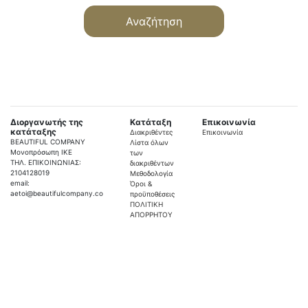
Αναζήτηση
Διοργανωτής της
Κατάταξη
Επικοινωνία
κατάταξης
Διακριθέντες
Επικοινωνία
BEAUTIFUL COMPANY
Λίστα όλων
Μονοπρόσωπη ΙΚΕ
των
ΤΗΛ. ΕΠΙΚΟΙΝΩΝΙΑΣ:
διακριθέντων
2104128019
Μεθοδολογία
email:
Όροι &
aetoi@beautifulcompany.co
προϋποθέσεις
ΠΟΛΙΤΙΚΗ
ΑΠΟΡΡΗΤΟΥ