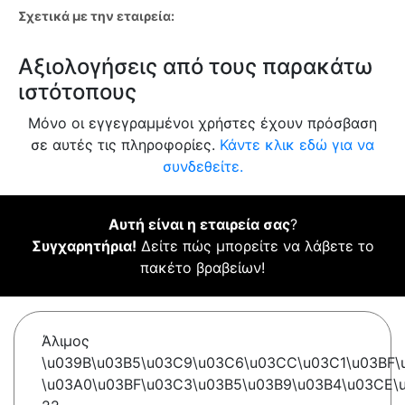
Σχετικά με την εταιρεία:
Αξιολογήσεις από τους παρακάτω
ιστότοπους
Μόνο οι εγγεγραμμένοι χρήστες έχουν πρόσβαση
σε αυτές τις πληροφορίες.
Κάντε κλικ εδώ για να
συνδεθείτε.
Αυτή είναι η εταιρεία σας
?
Συγχαρητήρια!
Δείτε πώς μπορείτε να λάβετε το
πακέτο βραβείων!
Άλιμος
\u039B\u03B5\u03C9\u03C6\u03CC\u03C1\u03BF\
\u03A0\u03BF\u03C3\u03B5\u03B9\u03B4\u03CE\