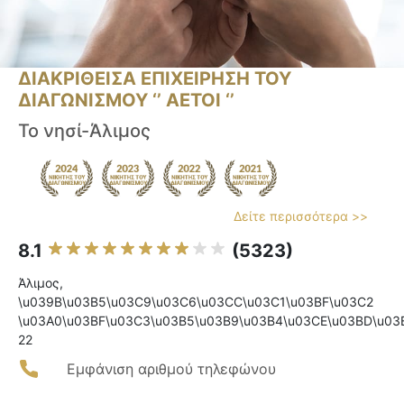
ΔΙΑΚΡΙΘΕΙΣΑ ΕΠΙΧΕΙΡΗΣΗ ΤΟΥ
ΔΙΑΓΩΝΙΣΜΟΥ ‘’ ΑΕΤΟΙ ‘’
Το νησί-Άλιμος
Δείτε περισσότερα >>
8.1
(5323)
Άλιμος,
\u039B\u03B5\u03C9\u03C6\u03CC\u03C1\u03BF\u03C2
\u03A0\u03BF\u03C3\u03B5\u03B9\u03B4\u03CE\u03BD\u03
22
Εμφάνιση αριθμού τηλεφώνου