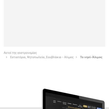
Αετοί της γαστρονομίας
Εστιατόρια, Ψητοπωλεία, Σουβλάκια - Άλιμος
Το νησί-Άλιμος