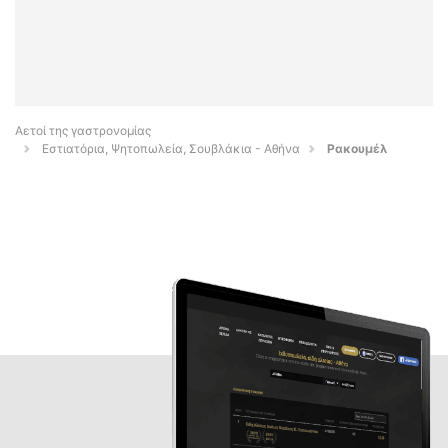
Αετοί της γαστρονομίας
Εστιατόρια, Ψητοπωλεία, Σουβλάκια - Αθήνα
Ρακουμέλ