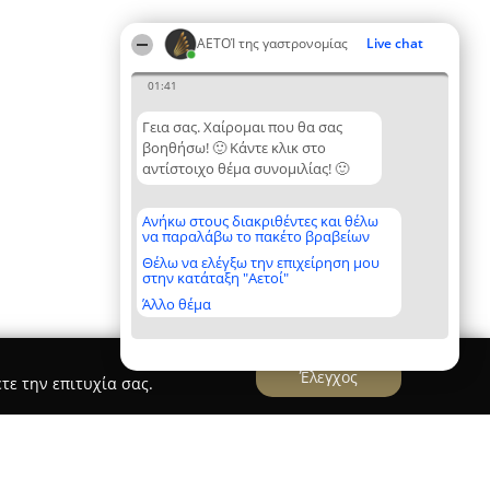
ΑΕΤΟΊ της γαστρονομίας
Live chat
01:41
Γεια σας. Χαίρομαι που θα σας
βοηθήσω! 🙂 Κάντε κλικ στο
αντίστοιχο θέμα συνομιλίας! 🙂
Ανήκω στους διακριθέντες και θέλω
να παραλάβω το πακέτο βραβείων
Θέλω να ελέγξω την επιχείρηση μου
στην κατάταξη "Αετοί"
Άλλο θέμα
Έλεγχος
τε την επιτυχία σας.