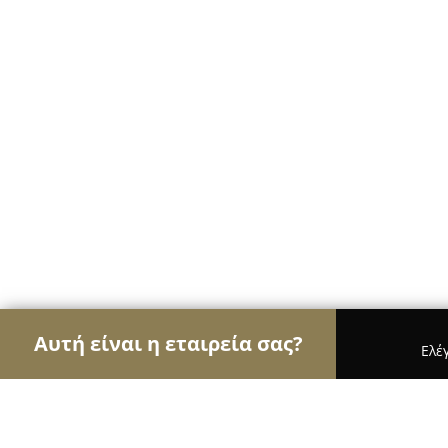
Αυτή είναι η εταιρεία σας?
Ελέ
Αετοί της γαστρονομίας
Εστιατόρια, Ψητοπωλεί