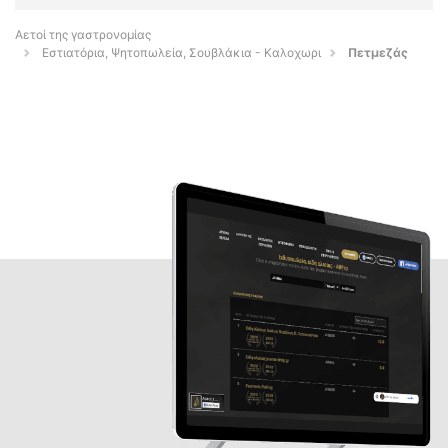
Αετοί της γαστρονομίας
Εστιατόρια, Ψητοπωλεία, Σουβλάκια - Καλοχωρι
Πετμεζάς