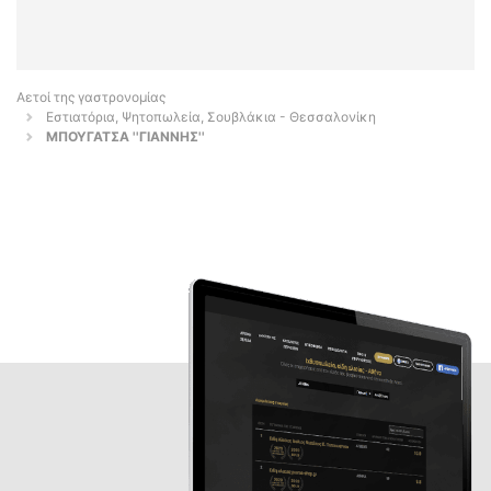
Αετοί της γαστρονομίας
Εστιατόρια, Ψητοπωλεία, Σουβλάκια - Θεσσαλονίκη
ΜΠΟΥΓΑΤΣΑ ''ΓΙΑΝΝΗΣ''