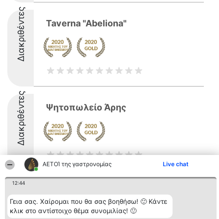
Διακριθέντες
Taverna "Abeliona"
Διακριθέντες
Ψητοπωλείο Άρης
ΑΕΤΟΊ της γαστρονομίας
Live chat
12:44
Διοργανωτής της
Κατάταξη
Επικοινωνία
κατάταξης
Διακριθέντες
Επικοινωνία
Γεια σας. Χαίρομαι που θα σας βοηθήσω! 🙂 Κάντε
BEAUTIFUL COMPANY
Λίστα όλων
κλικ στο αντίστοιχο θέμα συνομιλίας! 🙂
Μονοπρόσωπη ΙΚΕ
των
ΤΗΛ. ΕΠΙΚΟΙΝΩΝΙΑΣ: