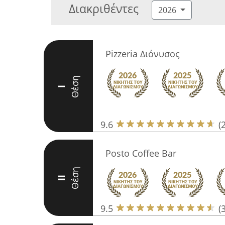
Διακριθέντες
2026
Pizzeria Διόνυσος
Θέση
I
9.6
(
Posto Coffee Bar
Θέση
II
9.5
(