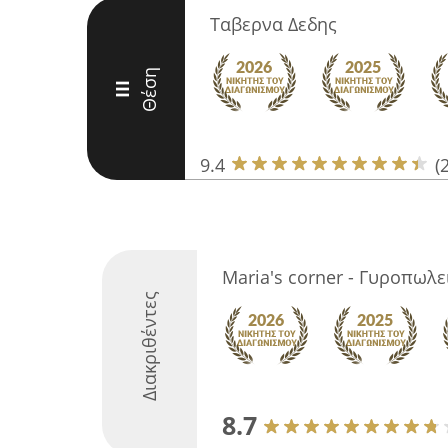
Ταβερνα Δεδης
Θέση
III
9.4
(
Maria's corner - Γυροπωλε
Διακριθέντες
8.7